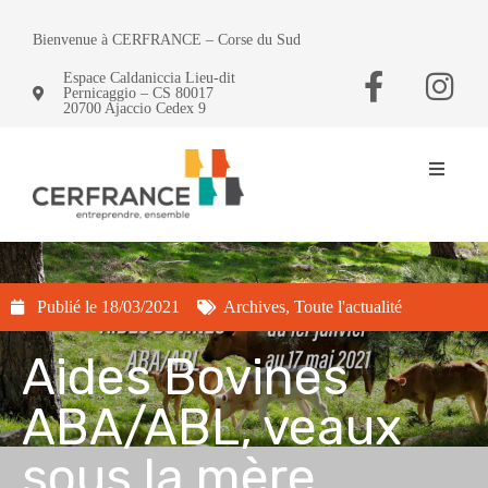
Bienvenue à CERFRANCE – Corse du Sud
Espace Caldaniccia Lieu-dit
Pernicaggio – CS 80017
20700 Ajaccio Cedex 9
Publié le
18/03/2021
Archives
,
Toute l'actualité
Aides Bovines
ABA/ABL, veaux
sous la mère