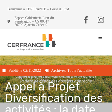
Bienvenue à CERFRANCE – Corse du Sud
Espace Caldaniccia Lieu-dit
Pernicaggio – CS 80017
20700 Ajaccio Cedex 9
Publié le
02/11/2022
Archives
,
Toute l'actualité
Appel à Projet
Diversification des
activités : la date