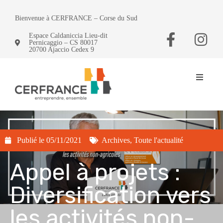
Bienvenue à CERFRANCE – Corse du Sud
Espace Caldaniccia Lieu-dit
Pernicaggio – CS 80017
20700 Ajaccio Cedex 9
Publié le
05/11/2021
Archives
,
Toute l'actualité
Appel à projets :
Diversification vers
les activités non-