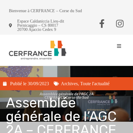
Bienvenue à CERFRANCE – Corse du Sud
Espace Caldaniccia Lieu-dit
Pernicaggio – CS 80017
20700 Ajaccio Cedex 9
Publié le
30/09/2023
Archives
,
Toute l'actualité
Assemblée
générale de l’AGC
2A – CERFRANCE