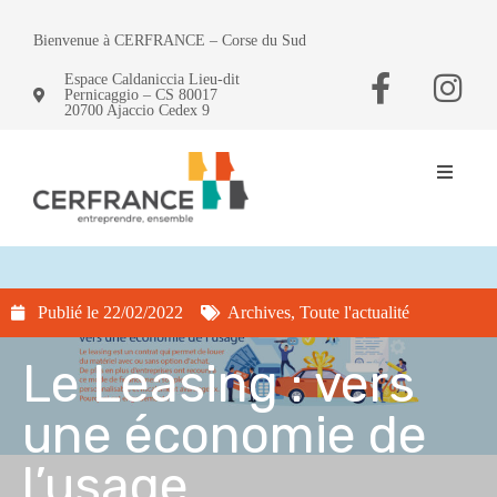
Bienvenue à CERFRANCE – Corse du Sud
Espace Caldaniccia Lieu-dit
Pernicaggio – CS 80017
20700 Ajaccio Cedex 9
Publié le
22/02/2022
Archives
,
Toute l'actualité
Le Leasing : vers
une économie de
l’usage