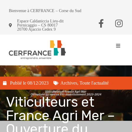
Bienvenue à CERFRANCE – Corse du Sud
Espace Caldaniccia Lieu-dit
Pernicaggio – CS 80017
20700 Ajaccio Cedex 9
Publié le
08/12/2023
Archives
,
Toute l'actualité
Viticulteurs et
France Agri Mer –
Ouverture du