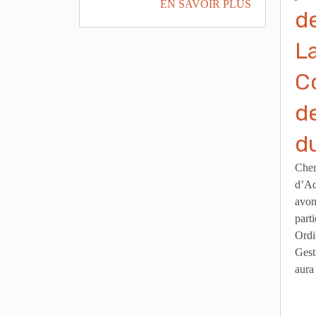
EN SAVOIR PLUS
d
L
C
d
d
Cher
d’Ad
avons
part
Ordi
Gest
aura 