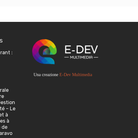
s
rant :
Una creazione
E-Dev Multimedia
rale
re
Gestion
té – Le
et à
res à
 de
aravo