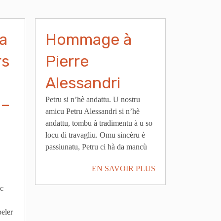
la
Hommage à
rs
Pierre
Alessandri
 –
Petru si n’hè andattu. U nostru
amicu Petru Alessandri si n’hè
andattu, tombu à tradimentu à u so
locu di travagliu. Omu sincèru è
passiunatu, Petru ci hà da mancù
EN SAVOIR PLUS
ec
peler