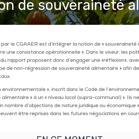
on de souveraineté a
e par le CGAAER est d’intégrer la
notion de « souveraineté a
ère une consistance opérationnelle ». Dans le
viseur, les pol
s du rapport proposent donc d’engager une
«réflexion»,
avec
cipe de non-régression de souveraineté alimentaire » afin d
caux.
on environnementale »,
inscrit dans le Code de l’environnemen
alimentaire » à un « niveau local
(supra-communal) ». Ils n
ain nombre d’objections de nature
juridique ou économique »
peuvent être reprises dans les futures
négociations en cour