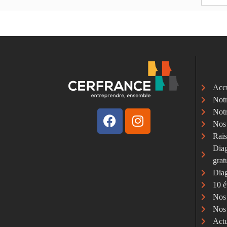
Accu
Notr
Notr
Nos
Rais
Diag
grat
Diag
10 é
Nos 
Nos 
Actu