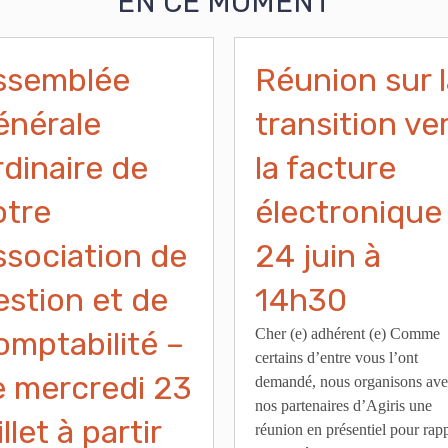
EN CE MOMENT
ssemblée
Réunion sur 
énérale
transition ve
dinaire de
la facture
otre
électronique
ssociation de
24 juin à
estion et de
14h30
omptabilité –
Cher (e) adhérent (e) Comme
certains d’entre vous l’ont
e mercredi 23
demandé, nous organisons av
nos partenaires d’Agiris une
illet à partir
réunion en présentiel pour rap