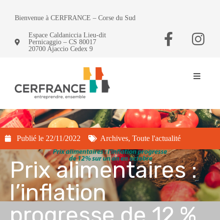
Bienvenue à CERFRANCE – Corse du Sud
Espace Caldaniccia Lieu-dit
Pernicaggio – CS 80017
20700 Ajaccio Cedex 9
Publié le
22/11/2022
Archives
,
Toute l'actualité
Prix alimentaires :
l’inflation
progresse de 12 %